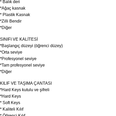
* Balık deri
*Ağaç kasnak
* Plastik Kasnak
*Zilli Bendir
*Diğer
SINIFI VE KALİTESİ
*Başlangıç düzeyi (öğrenci düzey)
*Orta seviye
*Profesyonel seviye
*Tam profesyonel seviye
*Diğer
KILIF VE TAŞIMA ÇANTASI
*Hard Keys kutulu ve şifreli
*Hard Keys
* Soft Keys
* Kaliteli Kılıf
* Öğrenci Kılıf